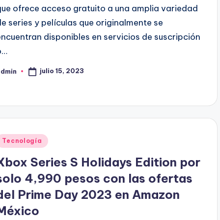
que ofrece acceso gratuito a una amplia variedad
de series y películas que originalmente se
encuentran disponibles en servicios de suscripción
o…
julio 15, 2023
admin
ublicado
or
Publicado
Tecnología
en
Xbox Series S Holidays Edition por
solo 4,990 pesos con las ofertas
del Prime Day 2023 en Amazon
México