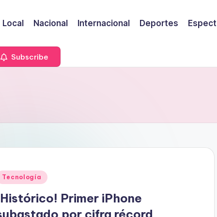
Local
Nacional
Internacional
Deportes
Espect
Subscribe
Publicado
Tecnología
en
¡Histórico! Primer iPhone
subastado por cifra récord