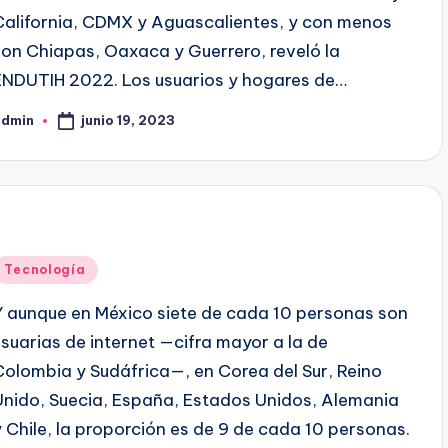
California, CDMX y Aguascalientes, y con menos
son Chiapas, Oaxaca y Guerrero, reveló la
ENDUTIH 2022. Los usuarios y hogares de…
junio 19, 2023
admin
ublicado
or
Publicado
Tecnología
en
Y aunque en México siete de cada 10 personas son
usuarias de internet —cifra mayor a la de
Colombia y Sudáfrica—, en Corea del Sur, Reino
Unido, Suecia, España, Estados Unidos, Alemania
y Chile, la proporción es de 9 de cada 10 personas.