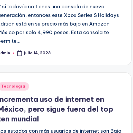
Y si todavía no tienes una consola de nueva
generación, entonces este Xbox Series S Holidays
Edition está en su precio más bajo en Amazon
México por solo 4,990 pesos. Esta consola te
permite…
julio 14, 2023
admin
ublicado
or
Publicado
Tecnología
en
Incrementa uso de internet en
México, pero sigue fuera del top
ten mundial
Los estados con más usuarios de internet son Baja