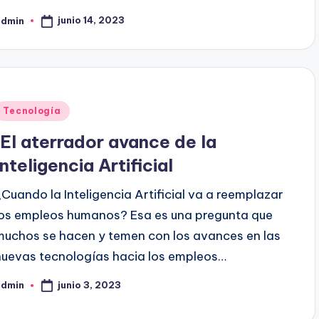
junio 14, 2023
admin
ublicado
or
Publicado
Tecnología
en
¡El aterrador avance de la
Inteligencia Artificial
¿Cuando la Inteligencia Artificial va a reemplazar
los empleos humanos? Esa es una pregunta que
muchos se hacen y temen con los avances en las
nuevas tecnologías hacia los empleos…
junio 3, 2023
admin
ublicado
or