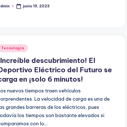
junio 19, 2023
admin
ublicado
or
Publicado
Tecnología
en
¡Increíble descubrimiento! El
Deportivo Eléctrico del Futuro se
carga en ¡solo 6 minutos!
Los nuevos tiempos traen vehículos
sorprendentes. La velocidad de carga es una de
las grandes barreras de los eléctricos, pues
todavía los tiempos son bastante elevados si
comparamos con lo…