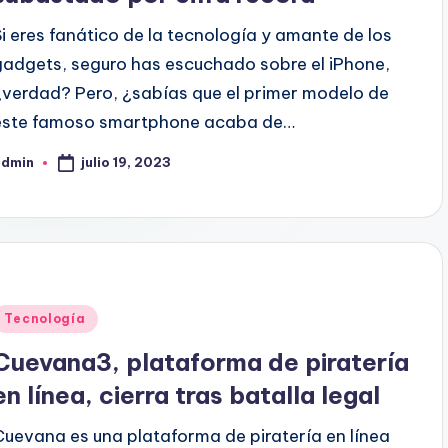
Si eres fanático de la tecnología y amante de los
gadgets, seguro has escuchado sobre el iPhone,
¿verdad? Pero, ¿sabías que el primer modelo de
este famoso smartphone acaba de…
julio 19, 2023
admin
ublicado
or
Publicado
Tecnología
en
Cuevana3, plataforma de piratería
en línea, cierra tras batalla legal
Cuevana es una plataforma de piratería en línea