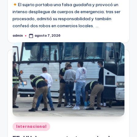
El sujeto portaba una falsa guadaña y provocó un
intenso despliegue de cuerpos de emergencia; tras ser
procesado, admitió su responsabilidad y también
confesó dos robos en comercios locales. …
admin
agosto 7, 2026
Publicado
por
Publicado
Internacional
en