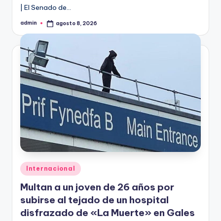
| El Senado de…
admin
agosto 8, 2026
Publicado
por
Publicado
Internacional
en
Multan a un joven de 26 años por
subirse al tejado de un hospital
disfrazado de «La Muerte» en Gales