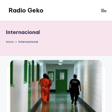
Radio Geko
Saltar
al
Radio
contenido
Geko
Internacional
Inicio
Internacional