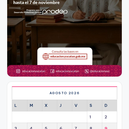
AGOSTO 2026
L
M
X
J
V
S
D
1
2
3
4
5
6
7
8
9