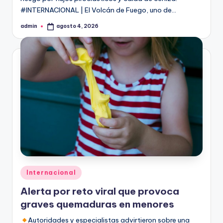
#INTERNACIONAL | El Volcán de Fuego, uno de…
admin
agosto 4, 2026
Publicado
por
Publicado
Internacional
en
Alerta por reto viral que provoca
graves quemaduras en menores
Autoridades y especialistas advirtieron sobre una