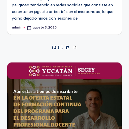
peligrosa tendencia en redes sociales que consiste en
calentar un juguete antiestrés en el microondas, lo que
ya ha dejado niños con lesiones de…
admin
agosto 3, 2026
Publicado
por
Paginación
1
2
3
…
117
SIGUIENTE
PÁGINA
de
entradas