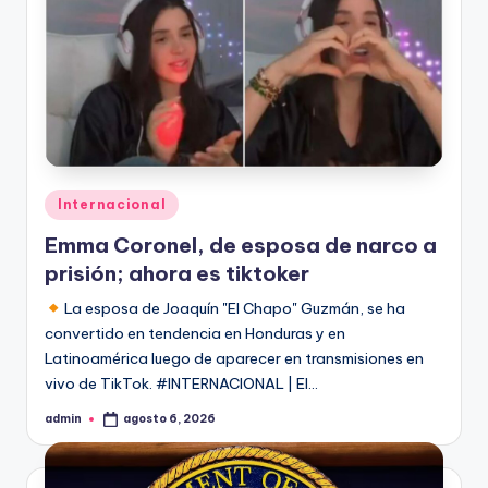
Publicado
Internacional
en
Emma Coronel, de esposa de narco a
prisión; ahora es tiktoker
La esposa de Joaquín "El Chapo" Guzmán, se ha
convertido en tendencia en Honduras y en
Latinoamérica luego de aparecer en transmisiones en
vivo de TikTok. #INTERNACIONAL | El…
admin
agosto 6, 2026
Publicado
por