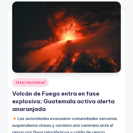
Publicado
Internacional
en
Volcán de Fuego entra en fase
explosiva; Guatemala activa alerta
anaranjada
Las autoridades evacuaron comunidades cercanas,
suspendieron clases y cerraron una carretera ante el
riesgo por flujos piroclásticos y caída de ceniza.