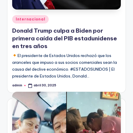
Publicado
Internacional
en
Donald Trump culpa a Biden por
primera caída del PIB estadunidense
en tres años
El presidente de Estados Unidos rechazó que los
aranceles que impuso a sus socios comerciales sean la
causa del declive económico. #ESTADOSUNIDOS | El
presidente de Estados Unidos, Donald…
admin
abril 30, 2025
Publicado
por