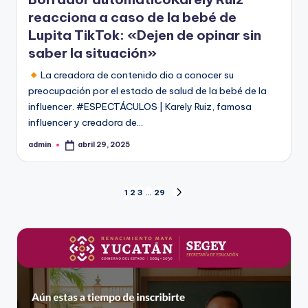
reacciona a caso de la bebé de
Lupita TikTok: «Dejen de opinar sin
saber la situación»
La creadora de contenido dio a conocer su
preocupación por el estado de salud de la bebé de la
influencer. #ESPECTÁCULOS | Karely Ruiz, famosa
influencer y creadora de…
admin
abril 29, 2025
Publicado
por
Paginación
1
2
3
…
29
SIGUIENTE
PÁGINA
de
entradas