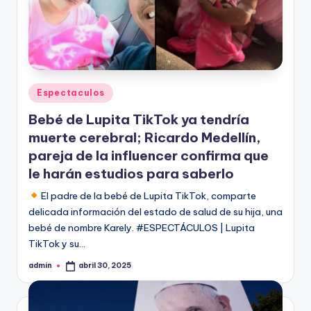
Publicado
Espectaculos
en
Bebé de Lupita TikTok ya tendría
muerte cerebral; Ricardo Medellín,
pareja de la influencer confirma que
le harán estudios para saberlo
El padre de la bebé de Lupita TikTok, comparte
delicada información del estado de salud de su hija, una
bebé de nombre Karely. #ESPECTÁCULOS | Lupita
TikTok y su…
admin
abril 30, 2025
Publicado
por