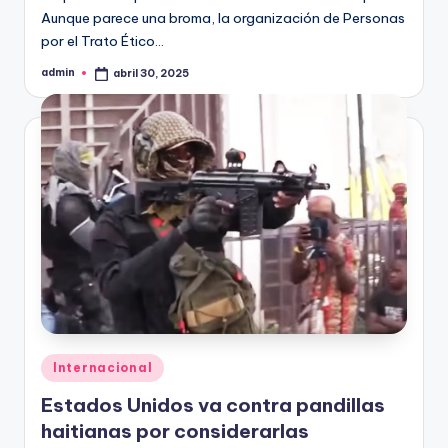
Aunque parece una broma, la organización de Personas
por el Trato Ético…
admin
abril 30, 2025
Publicado
por
Publicado
Internacional
en
Estados Unidos va contra pandillas
haitianas por considerarlas