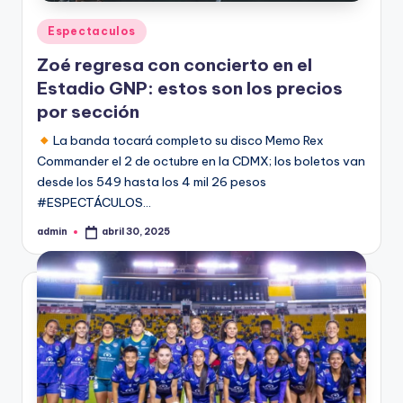
Publicado
Espectaculos
en
Zoé regresa con concierto en el
Estadio GNP: estos son los precios
por sección
La banda tocará completo su disco Memo Rex
Commander el 2 de octubre en la CDMX; los boletos van
desde los 549 hasta los 4 mil 26 pesos
#ESPECTÁCULOS…
admin
abril 30, 2025
Publicado
por