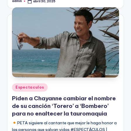
admin
abril 30, 2025
Publicado
por
Publicado
Espectaculos
en
Piden a Chayanne cambiar el nombre
de su canción ‘Torero’ a ‘Bombero’
para no enaltecer la tauromaquia
PETA siguiere al cantante que mejor le haga honor a
las personas que salvan vidas #ESPECTÁCULOS |