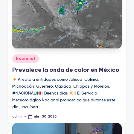
Publicado
Nacional
en
Prevalece la onda de calor en México
Afecta a entidades como Jalisco, Colima,
Michoacán, Guerrero, Oaxaca, Chiapas y Morelos.
#NACIONAL
II Buenos días
ll El Servicio
Meteorológico Nacional pronostica que durante este
día, una línea…
admin
abril 30, 2025
Publicado
por