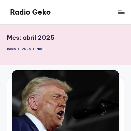
Radio Geko
Saltar
al
Radio
contenido
Geko
Mes:
abril 2025
Inicio
2025
abril