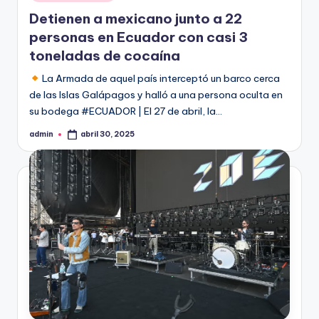
en
Detienen a mexicano junto a 22
personas en Ecuador con casi 3
toneladas de cocaína
La Armada de aquel país interceptó un barco cerca
de las Islas Galápagos y halló a una persona oculta en
su bodega #ECUADOR | El 27 de abril, la…
admin
abril 30, 2025
Publicado
por