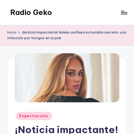
Radio Geko
Saltar
al
Radio
contenido
Geko
Inicio
¡Noticia impactante! Adele confiesa su batalla secreta: una
infección por hongos en la piel
Publicado
Espectaculos
en
¡Noticia impactante!