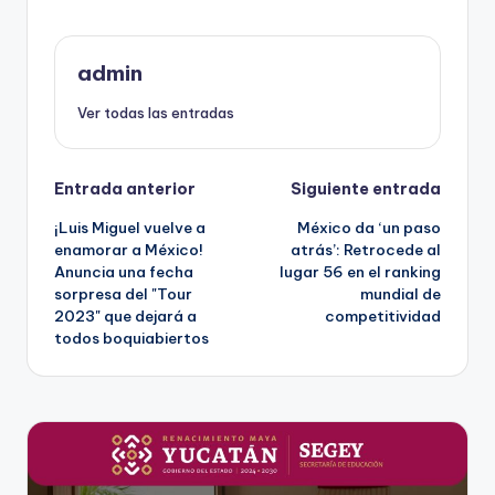
admin
Ver todas las entradas
Navegación
Entrada anterior
Siguiente entrada
¡Luis Miguel vuelve a
México da ‘un paso
de
enamorar a México!
atrás’: Retrocede al
Anuncia una fecha
lugar 56 en el ranking
entradas
sorpresa del "Tour
mundial de
2023" que dejará a
competitividad
todos boquiabiertos