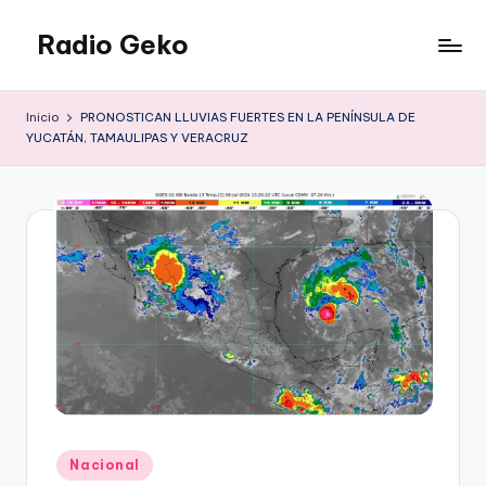
Radio Geko
Saltar
al
Radio
contenido
Geko
Inicio
PRONOSTICAN LLUVIAS FUERTES EN LA PENÍNSULA DE
YUCATÁN, TAMAULIPAS Y VERACRUZ
Publicado
Nacional
en