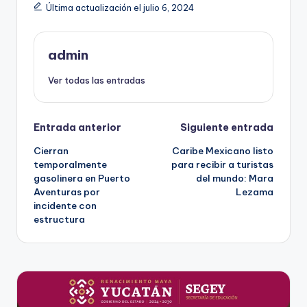
Última actualización el julio 6, 2024
admin
Ver todas las entradas
Navegación
Entrada anterior
Siguiente entrada
Cierran
Caribe Mexicano listo
de
temporalmente
para recibir a turistas
gasolinera en Puerto
del mundo: Mara
entradas
Aventuras por
Lezama
incidente con
estructura