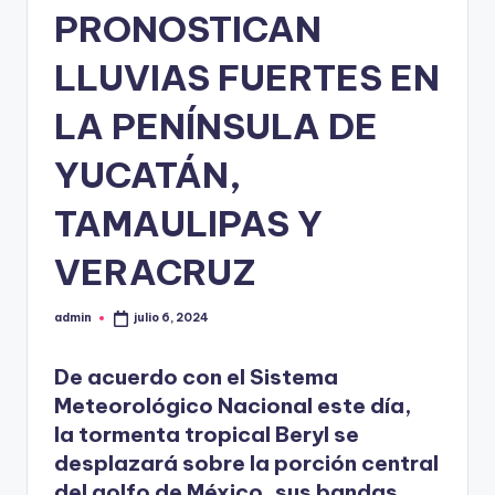
PRONOSTICAN
LLUVIAS FUERTES EN
LA PENÍNSULA DE
YUCATÁN,
TAMAULIPAS Y
VERACRUZ
admin
julio 6, 2024
Publicado
por
De acuerdo con el Sistema
Meteorológico Nacional este día,
la tormenta tropical Beryl se
desplazará sobre la porción central
del golfo de México, sus bandas