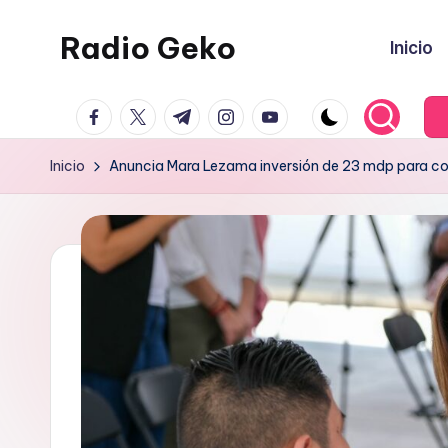
Radio Geko
Inicio
Saltar
al
Radio
contenido
facebook.com
twitter.com
t.me
instagram.com
youtube.com
Geko
Inicio
Anuncia Mara Lezama inversión de 23 mdp para co