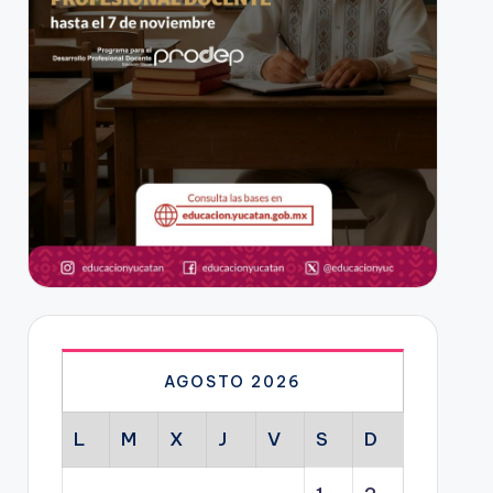
AGOSTO 2026
L
M
X
J
V
S
D