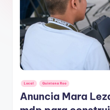
Publicado
Local
Quintana Roo
en
Anuncia Mara Leza