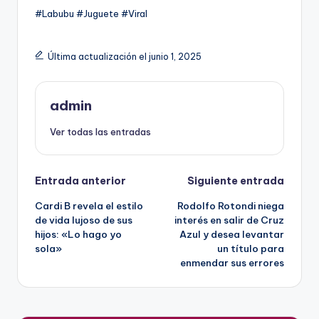
#Labubu #Juguete #Viral
Última actualización el junio 1, 2025
admin
Ver todas las entradas
Navegación
Entrada anterior
Siguiente entrada
Cardi B revela el estilo
Rodolfo Rotondi niega
de
de vida lujoso de sus
interés en salir de Cruz
hijos: «Lo hago yo
Azul y desea levantar
entradas
sola»
un título para
enmendar sus errores