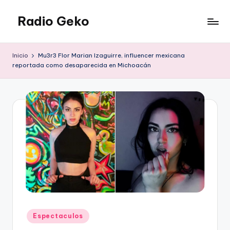
Radio Geko
Saltar
al
Radio
contenido
Geko
Inicio
Mu3r3 Flor Marian Izaguirre, influencer mexicana
reportada como desaparecida en Michoacán
Publicado
Espectaculos
en