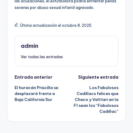
las acusaciones, el exfutbolista podría enfrentar penas
severas por abuso sexual infantil agravado.
Última actualización el octubre 8, 2025
admin
Ver todas las entradas
Navegación
Entrada anterior
Siguiente entrada
El huracán Priscilla se
Los Fabulosos
de
desplazará frente a
Cadillacs felices que
Baja California Sur
Checo y Valtteri en la
entradas
F1 sean los “Fabulosos
Cadillac”