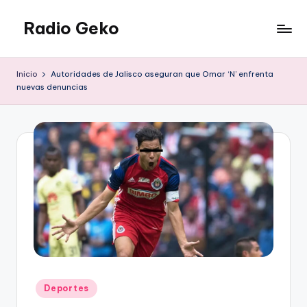
Radio Geko
Saltar
al
Radio
contenido
Geko
Inicio
Autoridades de Jalisco aseguran que Omar ‘N’ enfrenta
nuevas denuncias
Publicado
Deportes
en