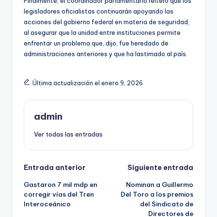
Finalmente, el coordinador parlamentario reiteró que los
legisladores oficialistas continuarán apoyando las
acciones del gobierno federal en materia de seguridad,
al asegurar que la unidad entre instituciones permite
enfrentar un problema que, dijo, fue heredado de
administraciones anteriores y que ha lastimado al país.
Última actualización el enero 9, 2026
admin
Ver todas las entradas
Navegación
Entrada anterior
Siguiente entrada
Gastaron 7 mil mdp en
Nominan a Guillermo
de
corregir vías del Tren
Del Toro a los premios
Interoceánico
del Sindicato de
entradas
Directores de