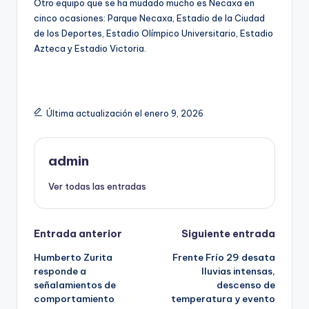
Otro equipo que se ha mudado mucho es Necaxa en
cinco ocasiones: Parque Necaxa, Estadio de la Ciudad
de los Deportes, Estadio Olímpico Universitario, Estadio
Azteca y Estadio Victoria.
Última actualización el enero 9, 2026
admin
Ver todas las entradas
Navegación
Entrada anterior
Siguiente entrada
Humberto Zurita
Frente Frío 29 desata
de
responde a
lluvias intensas,
señalamientos de
descenso de
entradas
comportamiento
temperatura y evento