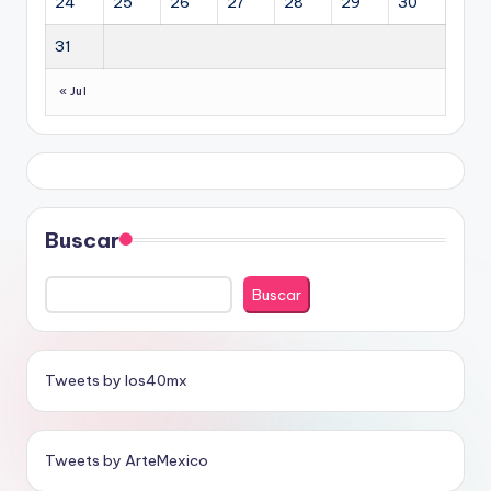
24
25
26
27
28
29
30
31
« Jul
Buscar
Buscar
Tweets by los40mx
Tweets by ArteMexico