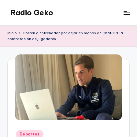
Radio Geko
Saltar
al
Radio
contenido
Geko
Inicio
Corren a entrenador por dejar en manos de ChatGPT la
contratación de jugadores
Publicado
Deportes