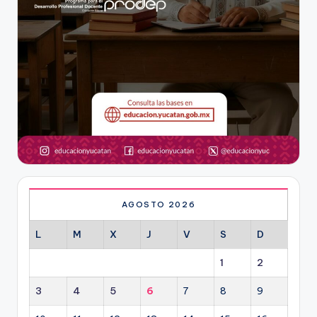
AGOSTO 2026
L
M
X
J
V
S
D
1
2
3
4
5
6
7
8
9