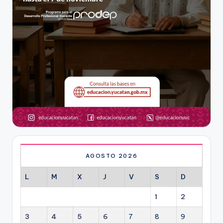
AGOSTO 2026
L
M
X
J
V
S
D
1
2
3
4
5
6
7
8
9