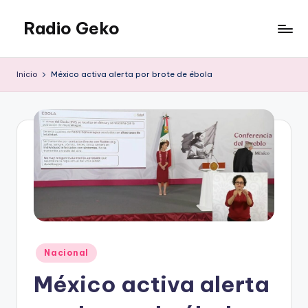
Radio Geko
Saltar
al
Radio
contenido
Geko
Inicio
México activa alerta por brote de ébola
Publicado
Nacional
en
México activa alerta