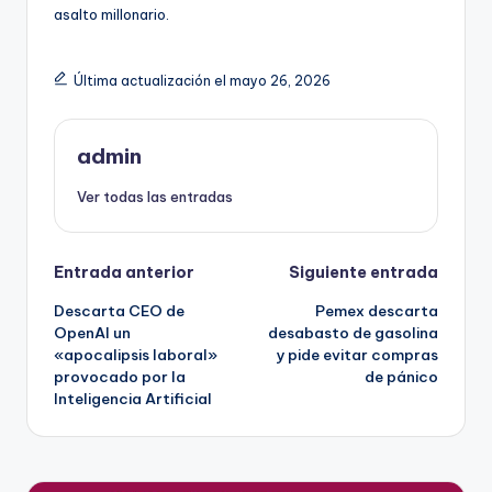
asalto millonario.
Última actualización el mayo 26, 2026
admin
Ver todas las entradas
Navegación
Entrada anterior
Siguiente entrada
Descarta CEO de
Pemex descarta
de
OpenAI un
desabasto de gasolina
«apocalipsis laboral»
y pide evitar compras
entradas
provocado por la
de pánico
Inteligencia Artificial