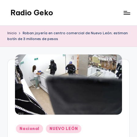
Radio Geko
Saltar
al
Radio
contenido
Geko
Inicio
Roban joyería en centro comercial de Nuevo León; estiman
botín de 3 millones de pesos
Publicado
Nacional
NUEVO LEÓN
en