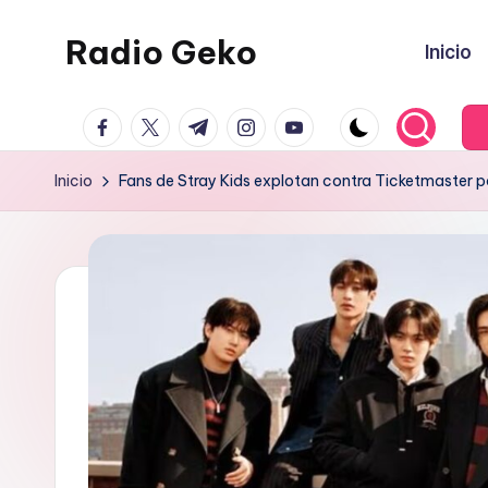
Radio Geko
Inicio
Saltar
al
Radio
contenido
facebook.com
twitter.com
t.me
instagram.com
youtube.com
Geko
Inicio
Fans de Stray Kids explotan contra Ticketmaster po