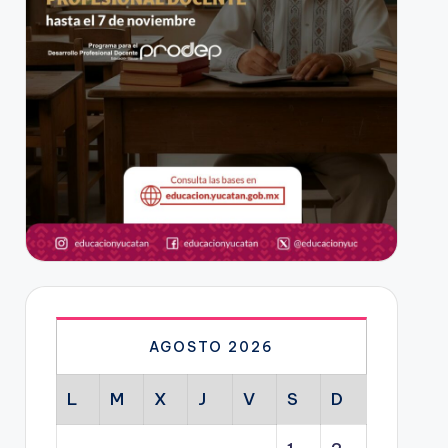
AGOSTO 2026
L
M
X
J
V
S
D