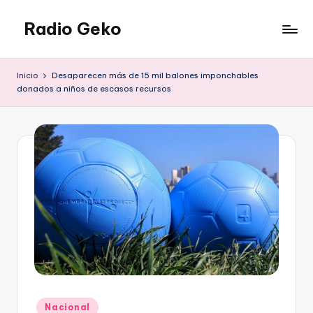
Radio Geko
Saltar
al
Radio
contenido
Geko
Inicio
Desaparecen más de 15 mil balones imponchables
donados a niños de escasos recursos
Publicado
Nacional