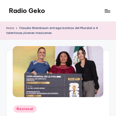
Radio Geko
Saltar
al
Radio
contenido
Geko
Inicio
Claudia Sheinbaum entrega boletos del Mundial a 4
talentosas jóvenes mexicanas
Publicado
Nacional
en