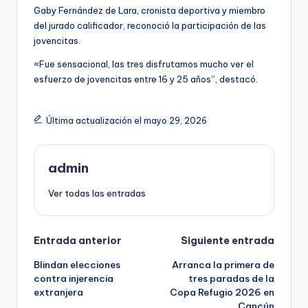
Gaby Fernández de Lara, cronista deportiva y miembro
del jurado calificador, reconoció la participación de las
jovencitas.
«Fue sensacional, las tres disfrutamos mucho ver el
esfuerzo de jovencitas entre 16 y 25 años”, destacó.
Última actualización el mayo 29, 2026
admin
Ver todas las entradas
Navegación
Entrada anterior
Siguiente entrada
Blindan elecciones
Arranca la primera de
de
contra injerencia
tres paradas de la
extranjera
Copa Refugio 2026 en
entradas
Cancún