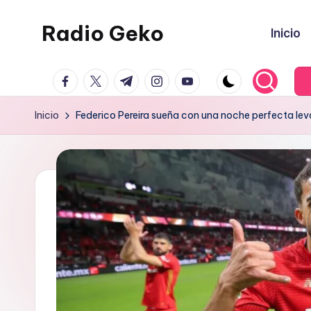
Radio Geko
Inicio
Saltar
al
Radio
contenido
facebook.com
twitter.com
t.me
instagram.com
youtube.com
Geko
Inicio
Federico Pereira sueña con una noche perfecta l