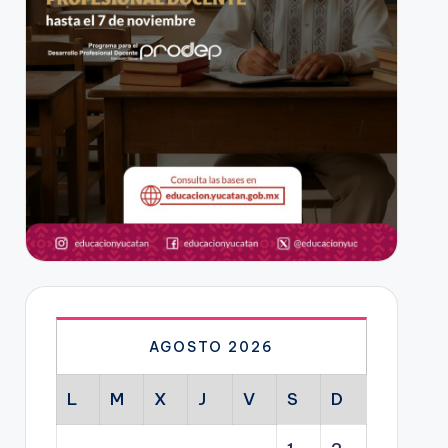
AGOSTO 2026
L
M
X
J
V
S
D