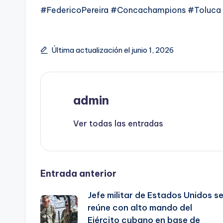
#FedericoPereira #Concachampions #Toluca 
Última actualización el junio 1, 2026
admin
Ver todas las entradas
Navegación
Entrada anterior
Jefe militar de Estados Unidos s
de
reúne con alto mando del
Ejército cubano en base de