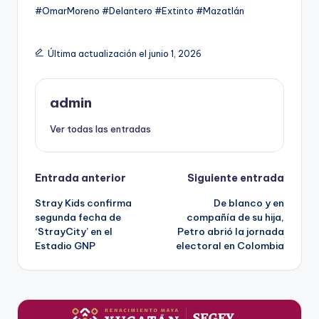
#OmarMoreno #Delantero #Extinto #Mazatlán
Última actualización el junio 1, 2026
admin
Ver todas las entradas
Navegación
Entrada anterior
Siguiente entrada
Stray Kids confirma
De blanco y en
de
segunda fecha de
compañía de su hija,
‘StrayCity’ en el
Petro abrió la jornada
entradas
Estadio GNP
electoral en Colombia