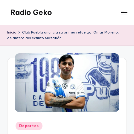
Radio Geko
Saltar
al
Radio
contenido
Geko
Inicio
Club Puebla anuncia su primer refuerzo: Omar Moreno,
delantero del extinto Mazatlán
Publicado
Deportes
en