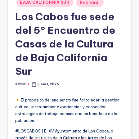
Publicado
BAJA CALIFORNIA SUR
Nacional
en
Los Cabos fue sede
del 5° Encuentro de
Casas de la Cultura
de Baja California
Sur
admin
junio 1, 2026
Publicado
por
El propósito del encuentro fue fortalecer la gestión
cultural, intercambiar experiencias y consolidar
estrategias de trabajo comunitario en beneficio de la
población.
#LOSCABOS | El XV Ayuntamiento de Los Cabos, a
través del Instituto de la Cultura y las Artes de Los