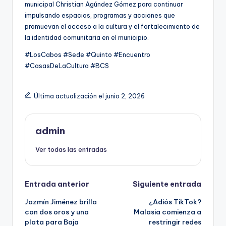
municipal Christian Agúndez Gómez para continuar
impulsando espacios, programas y acciones que
promuevan el acceso a la cultura y el fortalecimiento de
la identidad comunitaria en el municipio.
#LosCabos #Sede #Quinto #Encuentro
#CasasDeLaCultura #BCS
Última actualización el junio 2, 2026
admin
Ver todas las entradas
Navegación
Entrada anterior
Siguiente entrada
Jazmín Jiménez brilla
¿Adiós TikTok?
de
con dos oros y una
Malasia comienza a
plata para Baja
restringir redes