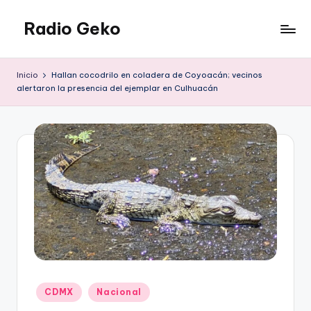
Radio Geko
Saltar
al
Radio
contenido
Geko
Inicio
Hallan cocodrilo en coladera de Coyoacán; vecinos
alertaron la presencia del ejemplar en Culhuacán
Publicado
CDMX
Nacional
en