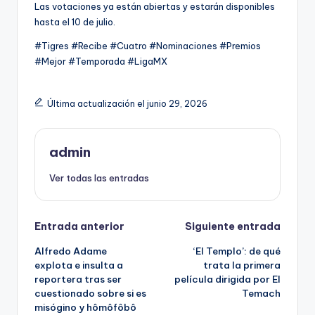
Las votaciones ya están abiertas y estarán disponibles
hasta el 10 de julio.
#Tigres #Recibe #Cuatro #Nominaciones #Premios
#Mejor #Temporada #LigaMX
Última actualización el junio 29, 2026
admin
Ver todas las entradas
Navegación
Entrada anterior
Siguiente entrada
Alfredo Adame
‘El Templo’: de qué
de
explota e insulta a
trata la primera
reportera tras ser
película dirigida por El
entradas
cuestionado sobre si es
Temach
misógino y hômôfôbô