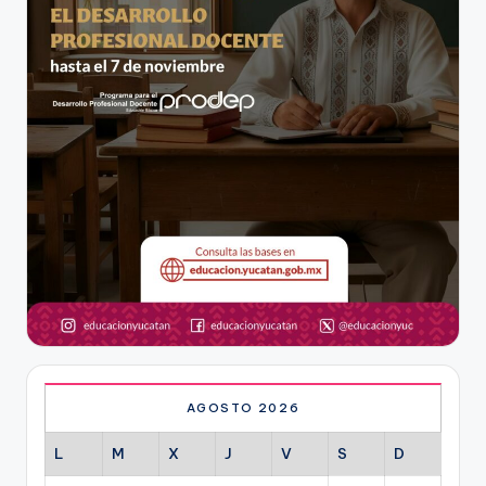
AGOSTO 2026
L
M
X
J
V
S
D