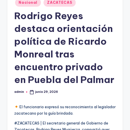
Publicado
Nacional
ZACATECAS
en
Rodrigo Reyes
destaca orientación
política de Ricardo
Monreal tras
encuentro privado
en Puebla del Palmar
admin
junio 29, 2026
Publicado
por
El funcionario expresó su reconocimiento al legislador
zacatecano por la guía brindada.
#ZACATECAS | El secretario general de Gobierno de
Zacatecas, Rodrigo Reyes Mugüerza, compartió ayer