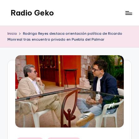
Radio Geko
Saltar
al
Radio
contenido
Geko
Inicio
Rodrigo Reyes destaca orientación política de Ricardo
Monreal tras encuentro privado en Puebla del Palmar