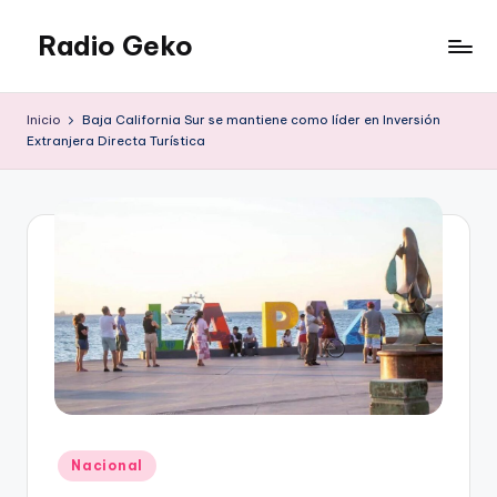
Radio Geko
Saltar
al
Radio
contenido
Geko
Inicio
Baja California Sur se mantiene como líder en Inversión
Extranjera Directa Turística
Publicado
Nacional
en