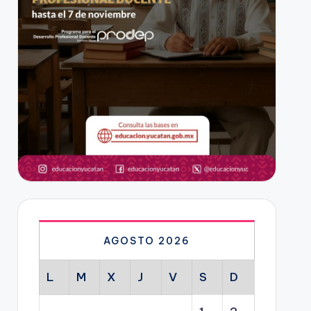
AGOSTO 2026
L
M
X
J
V
S
D