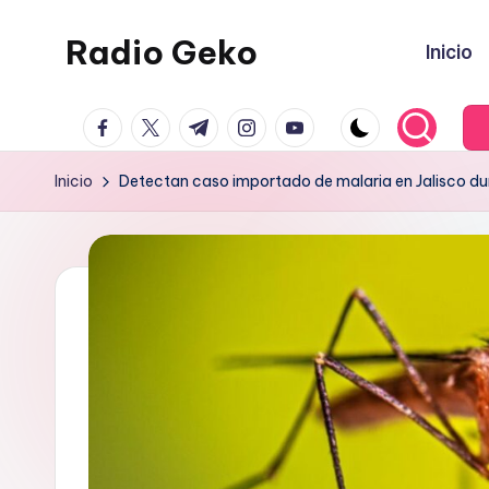
Radio Geko
Inicio
Saltar
al
Radio
contenido
facebook.com
twitter.com
t.me
instagram.com
youtube.com
Geko
Inicio
Detectan caso importado de malaria en Jalisco du