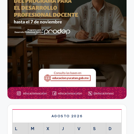
AGOSTO 2026
L
M
X
J
V
S
D