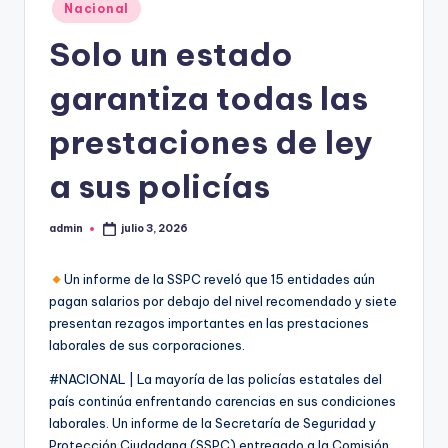
Publicado
Nacional
en
Solo un estado
garantiza todas las
prestaciones de ley
a sus policías
admin
julio 3, 2026
Publicado
por
Un informe de la SSPC reveló que 15 entidades aún
pagan salarios por debajo del nivel recomendado y siete
presentan rezagos importantes en las prestaciones
laborales de sus corporaciones.
#NACIONAL | La mayoría de las policías estatales del
país continúa enfrentando carencias en sus condiciones
laborales. Un informe de la Secretaría de Seguridad y
Protección Ciudadana (SSPC) entregado a la Comisión