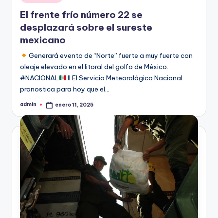
en
El frente frío número 22 se
desplazará sobre el sureste
mexicano
Generará evento de “Norte” fuerte a muy fuerte con
oleaje elevado en el litoral del golfo de México.
#NACIONAL
II El Servicio Meteorológico Nacional
pronostica para hoy que el…
admin
enero 11, 2025
Publicado
por