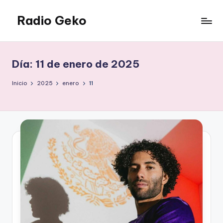
Radio Geko
Saltar
al
Radio
contenido
Geko
Día:
11 de enero de 2025
Inicio
2025
enero
11