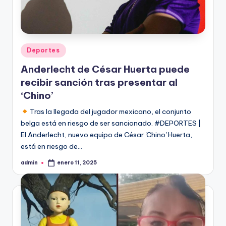
Publicado
Deportes
en
Anderlecht de César Huerta puede
recibir sanción tras presentar al
‘Chino’
Tras la llegada del jugador mexicano, el conjunto
belga está en riesgo de ser sancionado. #DEPORTES |
El Anderlecht, nuevo equipo de César 'Chino' Huerta,
está en riesgo de…
admin
enero 11, 2025
Publicado
por