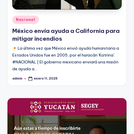
Publicado
Nacional
en
México envía ayuda a California para
mitigar incendios
La última vez que México envió ayuda humanitaria a
Estados Unidos fue en 2005, por el huracán 'Katrina'.
#NACIONAL | El gobierno mexicano enviará una misión
de ayuda a…
admin
enero 11, 2025
Publicado
por