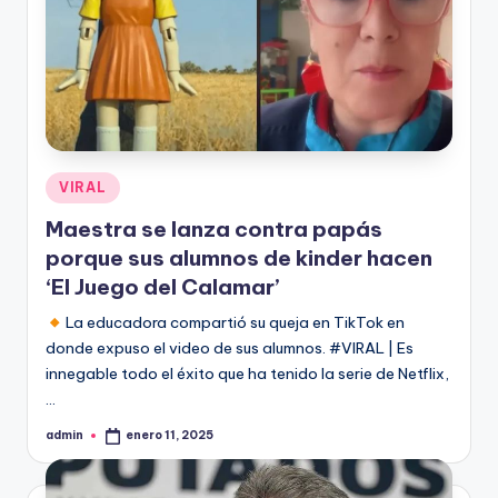
Publicado
VIRAL
en
Maestra se lanza contra papás
porque sus alumnos de kinder hacen
‘El Juego del Calamar’
La educadora compartió su queja en TikTok en
donde expuso el video de sus alumnos. #VIRAL | Es
innegable todo el éxito que ha tenido la serie de Netflix,
…
admin
enero 11, 2025
Publicado
por