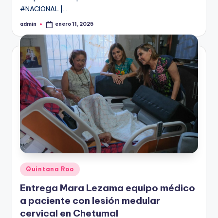
#NACIONAL |…
admin
enero 11, 2025
Publicado
por
Publicado
Quintana Roo
en
Entrega Mara Lezama equipo médico
a paciente con lesión medular
cervical en Chetumal