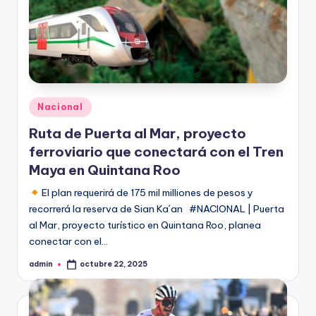
Publicado
Nacional
en
Ruta de Puerta al Mar, proyecto
ferroviario que conectará con el Tren
Maya en Quintana Roo
El plan requerirá de 175 mil milliones de pesos y
recorrerá la reserva de Sian Ka´an #NACIONAL | Puerta
al Mar, proyecto turístico en Quintana Roo, planea
conectar con el…
admin
octubre 22, 2025
Publicado
por