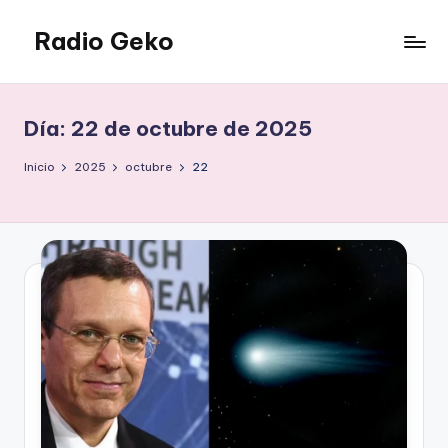
Radio Geko
Saltar
al
Radio
contenido
Geko
Día:
22 de octubre de 2025
Inicio
2025
octubre
22