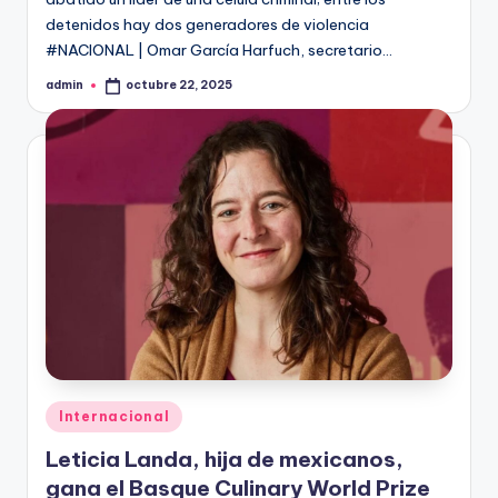
detenidos hay dos generadores de violencia
#NACIONAL | Omar García Harfuch, secretario…
admin
octubre 22, 2025
Publicado
por
Publicado
Internacional
en
Leticia Landa, hija de mexicanos,
gana el Basque Culinary World Prize