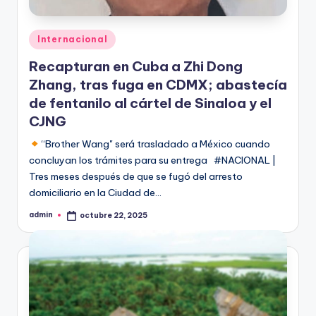
Publicado
Internacional
en
Recapturan en Cuba a Zhi Dong
Zhang, tras fuga en CDMX; abastecía
de fentanilo al cártel de Sinaloa y el
CJNG
“Brother Wang" será trasladado a México cuando
concluyan los trámites para su entrega #NACIONAL |
Tres meses después de que se fugó del arresto
domiciliario en la Ciudad de…
admin
octubre 22, 2025
Publicado
por