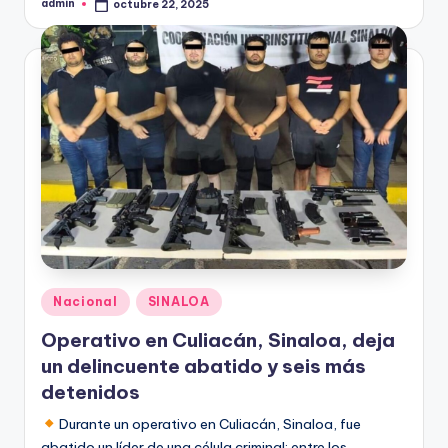
admin
octubre 22, 2025
Publicado
por
Publicado
Nacional
SINALOA
en
Operativo en Culiacán, Sinaloa, deja
un delincuente abatido y seis más
detenidos
Durante un operativo en Culiacán, Sinaloa, fue
abatido un líder de una célula criminal; entre los