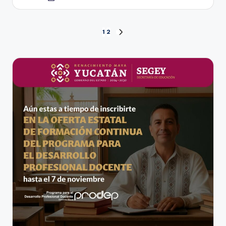
por
Paginación
1
2
SIGUIENTE
PÁGINA
de
entradas