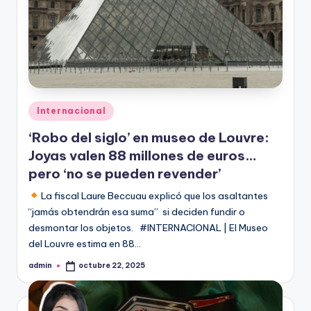
Publicado
Internacional
en
‘Robo del siglo’ en museo de Louvre:
Joyas valen 88 millones de euros…
pero ‘no se pueden revender’
La fiscal Laure Beccuau explicó que los asaltantes
“jamás obtendrán esa suma” si deciden fundir o
desmontar los objetos. #INTERNACIONAL | El Museo
del Louvre estima en 88…
admin
octubre 22, 2025
Publicado
por