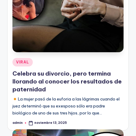
Publicado
VIRAL
en
Celebra su divorcio, pero termina
llorando al conocer los resultados de
paternidad
La mujer pasó de la euforia a las lágrimas cuando el
juez determinó que su exesposo sólo era padre
biológico de uno de sus tres hijos, por lo que…
admin
noviembre 13, 2025
Publicado
por