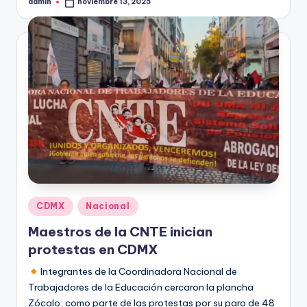
admin
noviembre 13, 2025
Publicado
por
Publicado
CDMX
Nacional
en
Maestros de la CNTE inician
protestas en CDMX
Integrantes de la Coordinadora Nacional de
Trabajadores de la Educación cercaron la plancha
Zócalo, como parte de las protestas por su paro de 48