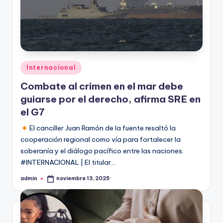
Publicado
Internacional
en
Combate al crimen en el mar debe
guiarse por el derecho, afirma SRE en
el G7
El canciller Juan Ramón de la fuente resaltó la
cooperación regional como vía para fortalecer la
soberanía y el diálogo pacífico entre las naciones.
#INTERNACIONAL | El titular…
admin
noviembre 13, 2025
Publicado
por