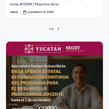
horas #CDMX | Maestros de la…
admin
noviembre 13, 2025
Publicado
por
Paginación
1
2
SIGUIENTE
PÁGINA
de
entradas