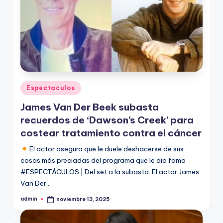
Publicado
Espectaculos
en
James Van Der Beek subasta
recuerdos de ‘Dawson’s Creek’ para
costear tratamiento contra el cáncer
El actor asegura que le duele deshacerse de sus
cosas más preciadas del programa que le dio fama
#ESPECTÁCULOS | Del set a la subasta. El actor James
Van Der…
admin
noviembre 13, 2025
Publicado
por