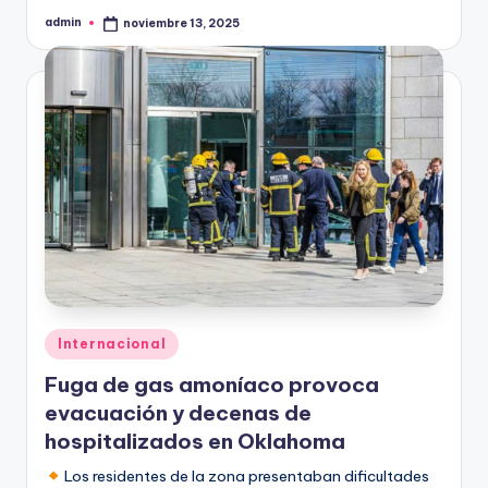
admin
noviembre 13, 2025
Publicado
por
Publicado
Internacional
en
Fuga de gas amoníaco provoca
evacuación y decenas de
hospitalizados en Oklahoma
Los residentes de la zona presentaban dificultades