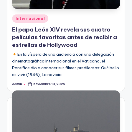
Publicado
Internacional
en
El papa León XIV revela sus cuatro
películas favoritas antes de recibir a
estrellas de Hollywood
En la víspera de una audiencia con una delegación
cinematográfica internacional en el Vaticano, el
Pontífice dio a conocer sus filmes predilectos: Qué bello
es vivir (1946), La novicia…
admin
noviembre 13, 2025
Publicado
por