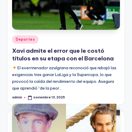
Publicado
Deportes
en
Xavi admite el error que le costó
títulos en su etapa con el Barcelona
El exentrenador azulgrana reconoció que rebajó las
exigencias tras ganar LaLiga y la Supercopa, lo que
provocó la caída del rendimiento del equipo. Asegura
que aprendió “de la peor…
admin
noviembre 13, 2025
Publicado
por