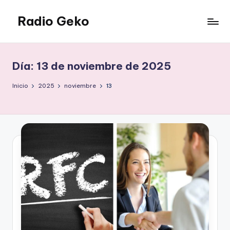
Radio Geko
Saltar
al
Radio
contenido
Geko
Día:
13 de noviembre de 2025
Inicio
2025
noviembre
13