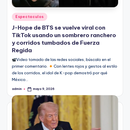
Publicado
Espectaculos
en
J-Hope de BTS se vuelve viral con
TikTok usando un sombrero ranchero
y corridos tumbados de Fuerza
Regida
Video tomado de las redes sociales, búscalo en el
primer comentario.
Con lentes rojos y gestos al estilo
de los corridos, el idol de K-pop demostró por qué
México…
admin
mayo 9, 2026
Publicado
por