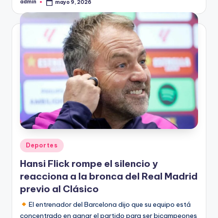
admin
mayo 9, 2026
Publicado
por
Publicado
Deportes
en
Hansi Flick rompe el silencio y
reacciona a la bronca del Real Madrid
previo al Clásico
El entrenador del Barcelona dijo que su equipo está
concentrado en ganar el partido para ser bicampeones