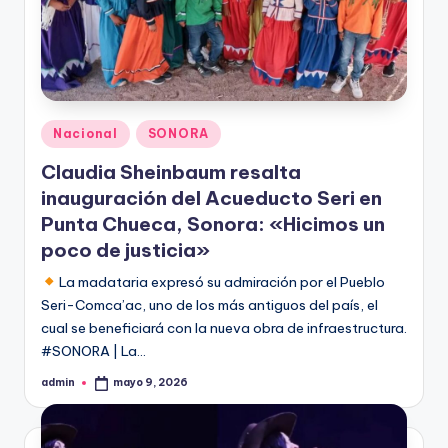
Publicado
Nacional
SONORA
en
Claudia Sheinbaum resalta
inauguración del Acueducto Seri en
Punta Chueca, Sonora: «Hicimos un
poco de justicia»
La madataria expresó su admiración por el Pueblo
Seri-Comca’ac, uno de los más antiguos del país, el
cual se beneficiará con la nueva obra de infraestructura.
#SONORA | La…
admin
mayo 9, 2026
Publicado
por