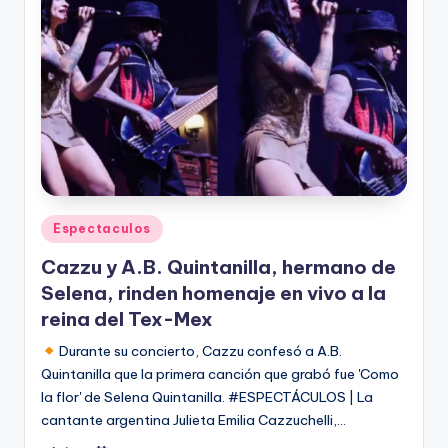
Publicado
Espectaculos
en
Cazzu y A.B. Quintanilla, hermano de
Selena, rinden homenaje en vivo a la
reina del Tex-Mex
Durante su concierto, Cazzu confesó a A.B.
Quintanilla que la primera canción que grabó fue 'Como
la flor' de Selena Quintanilla. #ESPECTÁCULOS | La
cantante argentina Julieta Emilia Cazzuchelli,…