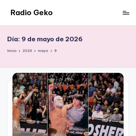
Radio Geko
Saltar
al
Radio
contenido
Geko
Día:
9 de mayo de 2026
Inicio
2026
mayo
9