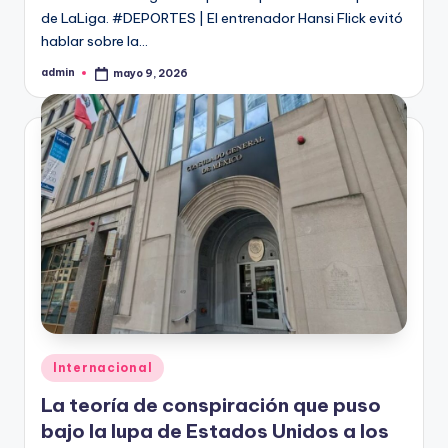
de LaLiga. #DEPORTES | El entrenador Hansi Flick evitó
hablar sobre la…
admin
mayo 9, 2026
Publicado
por
Publicado
Internacional
en
La teoría de conspiración que puso
bajo la lupa de Estados Unidos a los