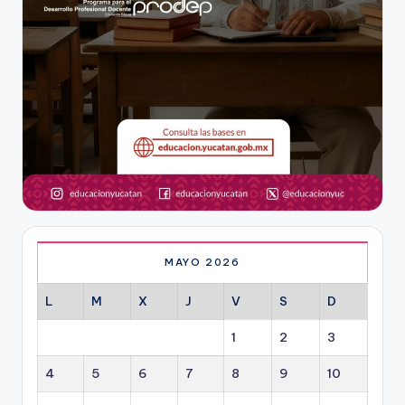
MAYO 2026
L
M
X
J
V
S
D
1
2
3
4
5
6
7
8
9
10