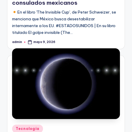
consulados mexicanos
En el libro 'The Invisible Cup', de Peter Schweizer, se
menciona que México busca desestabilizar
internamente a los EU. #ESTADOSUNIDOS | En su libro
titulado El golpe invisible (The…
admin
mayo 9, 2026
Publicado
por
Publicado
Tecnología