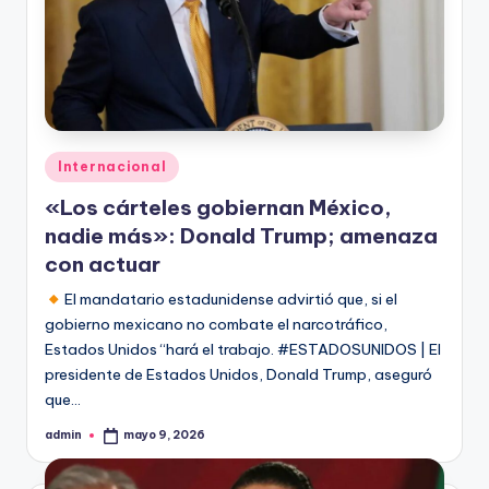
Publicado
Internacional
en
«Los cárteles gobiernan México,
nadie más»: Donald Trump; amenaza
con actuar
El mandatario estadunidense advirtió que, si el
gobierno mexicano no combate el narcotráfico,
Estados Unidos “hará el trabajo. #ESTADOSUNIDOS | El
presidente de Estados Unidos, Donald Trump, aseguró
que…
admin
mayo 9, 2026
Publicado
por