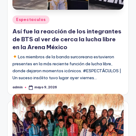
Publicado
Espectaculos
en
Así fue la reacción de los integrantes
de BTS al ver de cerca la lucha libre
en la Arena México
Los miembros de la banda surcoreana estuvieron
presentes en la más reciente función de lucha libre,
donde dejaron momentos icónicos. #ESPECTÁCULOS |
Un suceso insólito tuvo lugar ayer viernes…
admin
mayo 9, 2026
Publicado
por