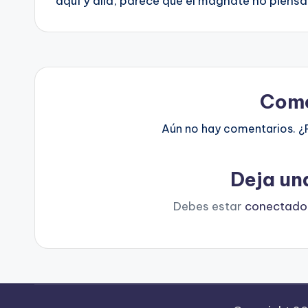
aquí y allá, parece que el magnate no piensa 
Come
Aún no hay comentarios. ¿
Deja un
Debes estar
conectado