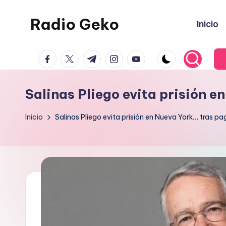
Radio Geko
Inicio
Saltar
al
Radio
contenido
facebook.com
twitter.com
t.me
instagram.com
youtube.com
Geko
Salinas Pliego evita prisión e
Inicio
Salinas Pliego evita prisión en Nueva York… tras pa