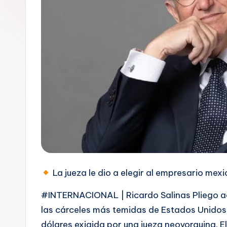
La jueza le dio a elegir al empresario mexi
#INTERNACIONAL | Ricardo Salinas Pliego aca
las cárceles más temidas de Estados Unidos,
dólares exigida por una jueza neoyorquina. El