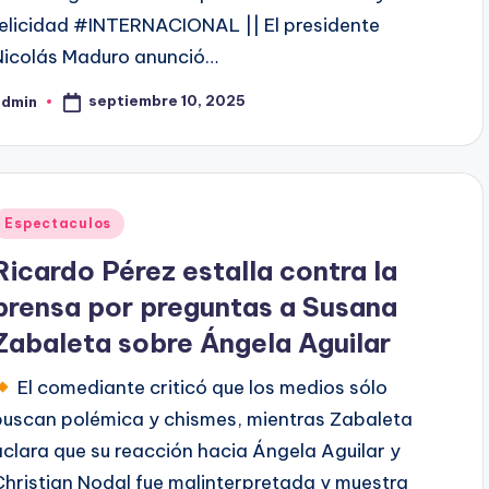
felicidad #INTERNACIONAL || El presidente
Nicolás Maduro anunció…
septiembre 10, 2025
admin
ublicado
or
Publicado
Espectaculos
en
Ricardo Pérez estalla contra la
prensa por preguntas a Susana
Zabaleta sobre Ángela Aguilar
El comediante criticó que los medios sólo
buscan polémica y chismes, mientras Zabaleta
aclara que su reacción hacia Ángela Aguilar y
Christian Nodal fue malinterpretada y muestra