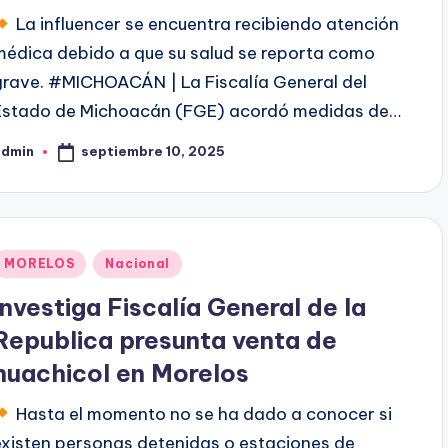
La influencer se encuentra recibiendo atención
médica debido a que su salud se reporta como
grave. #MICHOACÁN | La Fiscalía General del
Estado de Michoacán (FGE) acordó medidas de…
septiembre 10, 2025
admin
ublicado
or
Publicado
MORELOS
Nacional
en
Investiga Fiscalía General de la
Republica presunta venta de
huachicol en Morelos
Hasta el momento no se ha dado a conocer si
existen personas detenidas o estaciones de