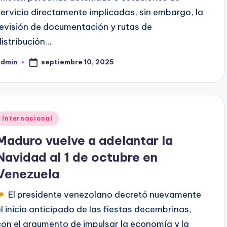
servicio directamente implicadas, sin embargo, la
revisión de documentación y rutas de
distribución…
septiembre 10, 2025
admin
ublicado
or
Publicado
Internacional
en
Maduro vuelve a adelantar la
Navidad al 1 de octubre en
Venezuela
El presidente venezolano decretó nuevamente
el inicio anticipado de las fiestas decembrinas,
con el argumento de impulsar la economía y la