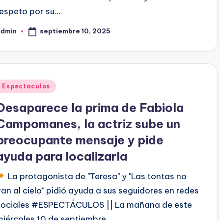
respeto por su…
septiembre 10, 2025
admin
ublicado
or
Publicado
Espectaculos
en
Desaparece la prima de Fabiola
Campomanes, la actriz sube un
preocupante mensaje y pide
ayuda para localizarla
La protagonista de "Teresa" y "Las tontas no
van al cielo" pidió ayuda a sus seguidores en redes
sociales #ESPECTÁCULOS || La mañana de este
miércoles 10 de septiembre…