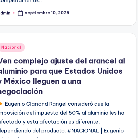
completamente…
septiembre 10, 2025
admin
ublicado
or
Publicado
Nacional
en
Ven complejo ajuste del arancel al
aluminio para que Estados Unidos
y México lleguen a una
negociación
Eugenio Clariond Rangel consideró que la
imposición del impuesto del 50% al aluminio les ha
afectado y esta afectación es diferente,
dependiendo del producto. #NACIONAL | Eugenio