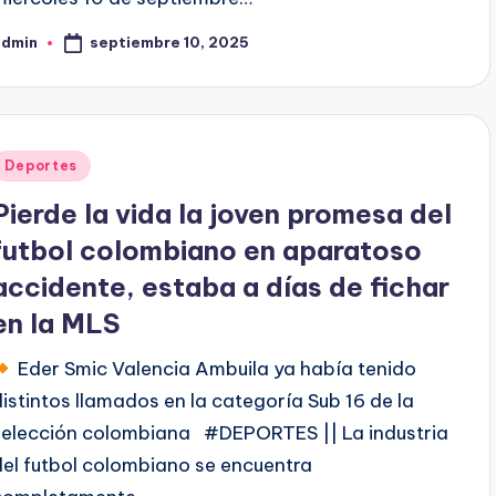
septiembre 10, 2025
admin
ublicado
or
Publicado
Deportes
en
Pierde la vida la joven promesa del
futbol colombiano en aparatoso
accidente, estaba a días de fichar
en la MLS
Eder Smic Valencia Ambuila ya había tenido
distintos llamados en la categoría Sub 16 de la
selección colombiana #DEPORTES || La industria
del futbol colombiano se encuentra