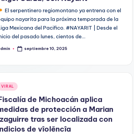
El serpentinero regiomontano ya entrena con el
equipo nayarita para la próxima temporada de la
Liga Mexicana del Pacifico. #NAYARIT | Desde el
inicio del pasado lunes, cientos de…
septiembre 10, 2025
admin
ublicado
or
Publicado
VIRAL
en
Fiscalía de Michoacán aplica
medidas de protección a Marian
Izaguirre tras ser localizada con
indicios de vîolēncîa