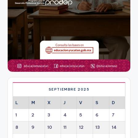
SEPTIEMBRE 2025
L
M
X
J
V
S
D
1
2
3
4
5
6
7
8
9
10
11
12
13
14