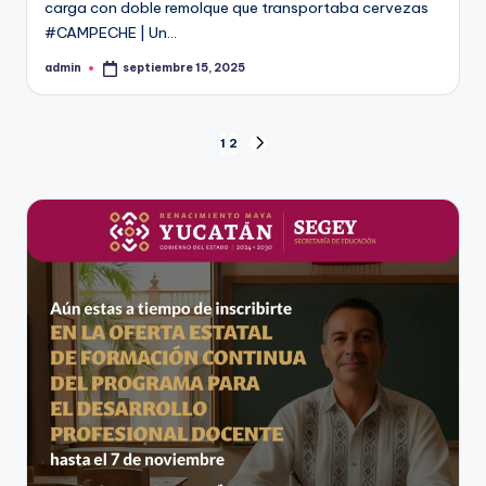
carga con doble remolque que transportaba cervezas
#CAMPECHE | Un…
admin
septiembre 15, 2025
Publicado
por
Paginación
1
2
SIGUIENTE
PÁGINA
de
entradas