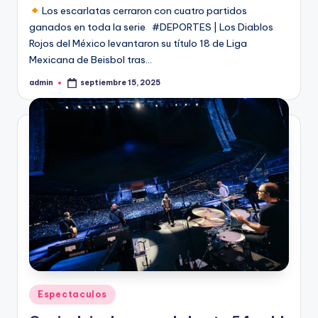
Los escarlatas cerraron con cuatro partidos
ganados en toda la serie #DEPORTES | Los Diablos
Rojos del México levantaron su título 18 de Liga
Mexicana de Beisbol tras…
admin
septiembre 15, 2025
Publicado
por
Publicado
Espectaculos
en