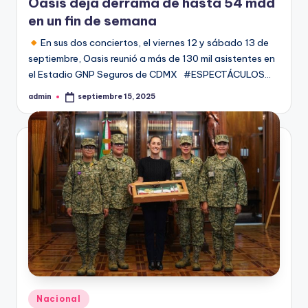
Oasis deja derrama de hasta 54 mdd
en un fin de semana
En sus dos conciertos, el viernes 12 y sábado 13 de
septiembre, Oasis reunió a más de 130 mil asistentes en
el Estadio GNP Seguros de CDMX #ESPECTÁCULOS…
admin
septiembre 15, 2025
Publicado
por
Publicado
Nacional