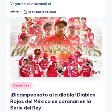
Vegas no solo sacudió al…
admin
septiembre 15, 2025
Publicado
por
Publicado
Deportes
en
¡Bicampeonato a la diabla! Diablos
Rojos del México se coronan en la
Serie del Rey