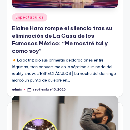
Publicado
Espectaculos
en
Elaine Haro rompe el silencio tras su
eliminación de La Casa de los
Famosos México: “Me mostré tal y
como soy”
La actriz dio sus primeras declaraciones entre
lágrimas, tras convertirse en la séptima eliminada del
reality show. #ESPECTÁCULOS | La noche del domingo
marcó un punto de quiebre en…
admin
septiembre 15, 2025
Publicado
por