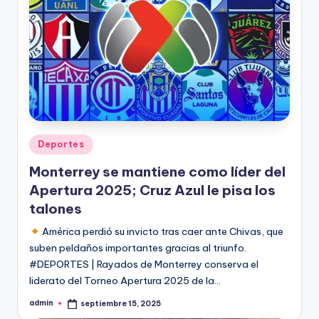
Publicado
Deportes
en
Monterrey se mantiene como líder del
Apertura 2025; Cruz Azul le pisa los
talones
América perdió su invicto tras caer ante Chivas, que
suben peldaños importantes gracias al triunfo.
#DEPORTES | Rayados de Monterrey conserva el
liderato del Torneo Apertura 2025 de la…
admin
septiembre 15, 2025
Publicado
por