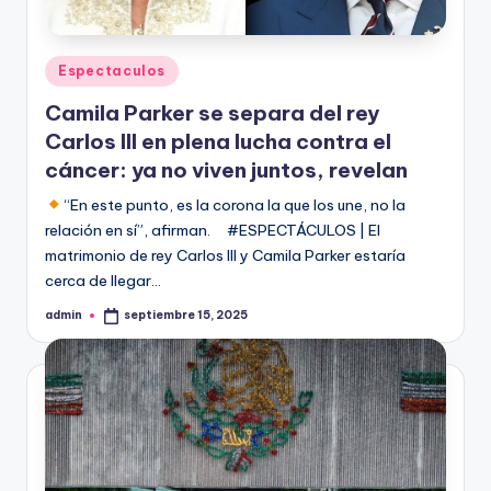
Publicado
Espectaculos
en
Camila Parker se separa del rey
Carlos III en plena lucha contra el
cáncer: ya no viven juntos, revelan
“En este punto, es la corona la que los une, no la
relación en sí”, afirman. #ESPECTÁCULOS | El
matrimonio de rey Carlos III y Camila Parker estaría
cerca de llegar…
admin
septiembre 15, 2025
Publicado
por