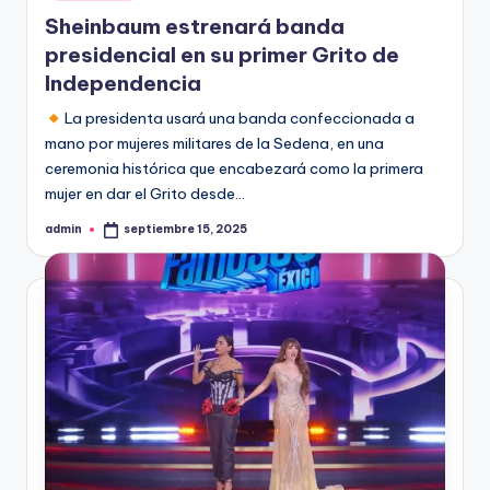
en
Sheinbaum estrenará banda
presidencial en su primer Grito de
Independencia
La presidenta usará una banda confeccionada a
mano por mujeres militares de la Sedena, en una
ceremonia histórica que encabezará como la primera
mujer en dar el Grito desde…
admin
septiembre 15, 2025
Publicado
por