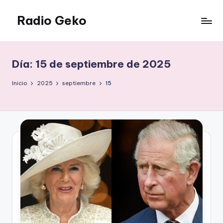
Radio Geko
Saltar
al
Radio
contenido
Geko
Día:
15 de septiembre de 2025
Inicio
2025
septiembre
15