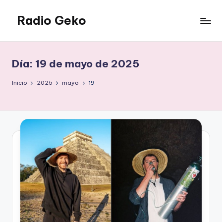
Radio Geko
Saltar
al
Radio
contenido
Geko
Día:
19 de mayo de 2025
Inicio
2025
mayo
19