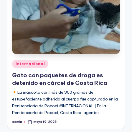
Publicado
Internacional
en
Gato con paquetes de droga es
detenido en cárcel de Costa Rica
La mascota con más de 300 gramos de
estupefaciente adherida al cuerpo fue capturado en la
Penitenciaría de Pococí #INTERNACIONAL | En la
Penitenciaría de Pococí, Costa Rica, agentes…
admin
mayo 19, 2025
Publicado
por