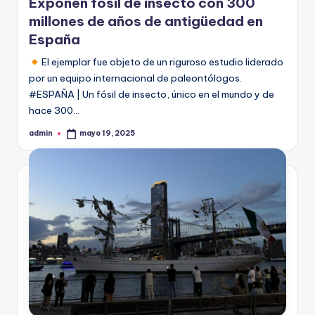
Exponen fósil de insecto con 300
millones de años de antigüedad en
España
El ejemplar fue objeto de un riguroso estudio liderado
por un equipo internacional de paleontólogos.
#ESPAÑA | Un fósil de insecto, único en el mundo y de
hace 300…
admin
mayo 19, 2025
Publicado
por