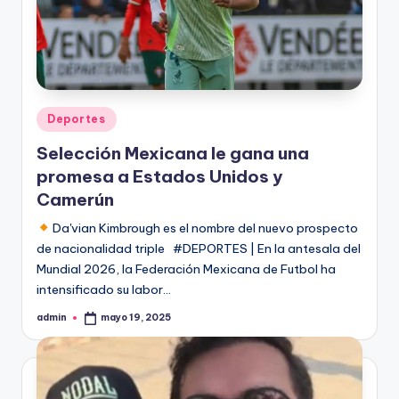
Publicado
Deportes
en
Selección Mexicana le gana una
promesa a Estados Unidos y
Camerún
Da'vian Kimbrough es el nombre del nuevo prospecto
de nacionalidad triple #DEPORTES | En la antesala del
Mundial 2026, la Federación Mexicana de Futbol ha
intensificado su labor…
admin
mayo 19, 2025
Publicado
por