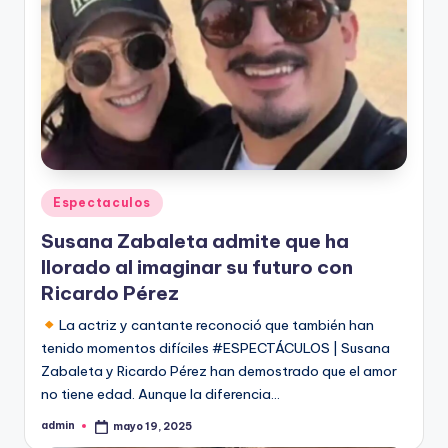
Publicado
Espectaculos
en
Susana Zabaleta admite que ha
llorado al imaginar su futuro con
Ricardo Pérez
La actriz y cantante reconoció que también han
tenido momentos difíciles #ESPECTÁCULOS | Susana
Zabaleta y Ricardo Pérez han demostrado que el amor
no tiene edad. Aunque la diferencia…
admin
mayo 19, 2025
Publicado
por