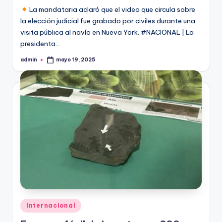
La mandataria aclaró que el video que circula sobre
la elección judicial fue grabado por civiles durante una
visita pública al navío en Nueva York. #NACIONAL | La
presidenta…
admin
mayo 19, 2025
Publicado
por
Publicado
Internacional
en