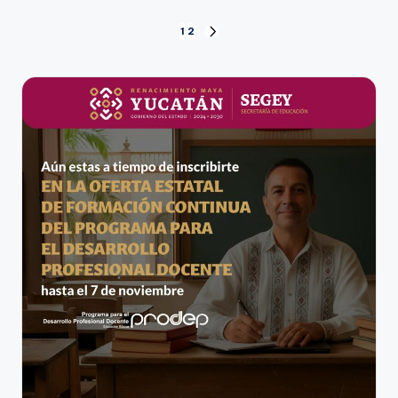
Paginación
1
2
SIGUIENTE
PÁGINA
de
entradas