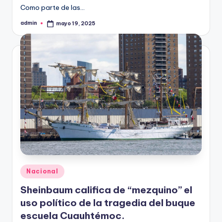
Como parte de las…
admin
mayo 19, 2025
Publicado
por
Publicado
Nacional
en
Sheinbaum califica de “mezquino” el
uso político de la tragedia del buque
escuela Cuauhtémoc.