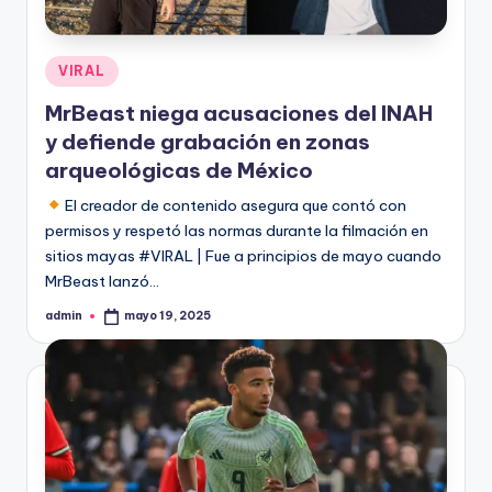
Publicado
VIRAL
en
MrBeast niega acusaciones del INAH
y defiende grabación en zonas
arqueológicas de México
El creador de contenido asegura que contó con
permisos y respetó las normas durante la filmación en
sitios mayas #VIRAL | Fue a principios de mayo cuando
MrBeast lanzó…
admin
mayo 19, 2025
Publicado
por