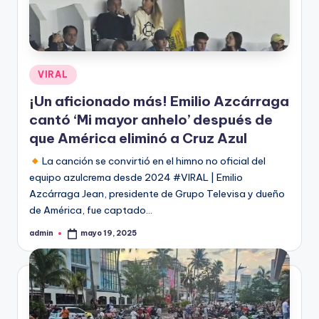
Publicado
VIRAL
en
¡Un aficionado más! Emilio Azcárraga
cantó ‘Mi mayor anhelo’ después de
que América eliminó a Cruz Azul
La canción se convirtió en el himno no oficial del
equipo azulcrema desde 2024 #VIRAL | Emilio
Azcárraga Jean, presidente de Grupo Televisa y dueño
de América, fue captado…
admin
mayo 19, 2025
Publicado
por