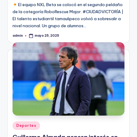
El equipo NXL Beta se colocó en el segundo peldaño
de la categoría RoboRescue Major. #CIUDADVICTORÍA |
El talento estudiantil tamaulipeco volvió a sobresalir a
nivel nacional. Un grupo de alumnos…
admin
mayo 25, 2025
Publicado
por
Publicado
Deportes
en