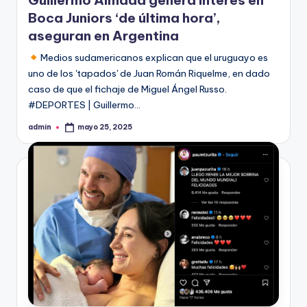
Guillermo Almada genera interés en
Boca Juniors ‘de última hora’,
aseguran en Argentina
Medios sudamericanos explican que el uruguayo es
uno de los 'tapados' de Juan Román Riquelme, en dado
caso de que el fichaje de Miguel Ángel Russo.
#DEPORTES | Guillermo…
admin
mayo 25, 2025
Publicado
por