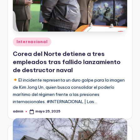
Publicado
Internacional
en
Corea del Norte detiene a tres
empleados tras fallido lanzamiento
de destructor naval
El incidente representa un duro golpe para la imagen
de Kim Jong Un, quien busca consolidar el poderío
marítimo del régimen frente a las presiones
internacionales. #INTERNACIONAL | Las…
admin
mayo 25, 2025
Publicado
por