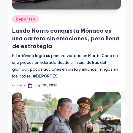
Publicado
Deportes
en
Lando Norris conquista Mónaco en
una carrera sin emociones, pero llena
de estrategia
El británico logró su primera victoria en Monte Carlo en
una procesión liderada desde el inicio; detrás del
glamour, pocas acciones en pista y muchas intrigas en
los boxes. #DEPORTES…
admin
mayo 25, 2025
Publicado
por