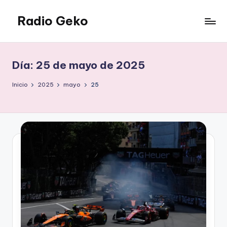
Radio Geko
Saltar
al
Radio
contenido
Geko
Día:
25 de mayo de 2025
Inicio
2025
mayo
25