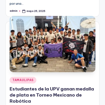
por una…
admin
mayo 25, 2025
Publicado
por
Publicado
TAMAULIPAS
en
Estudiantes de la UPV ganan medalla
de plata en Torneo Mexicano de
Robótica