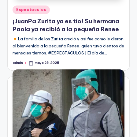
Publicado
Espectaculos
en
¡JuanPa Zurita ya es tío! Su hermana
Paola ya recibió a la pequeña Renee
La familia de los Zurita creció y así fue como le dieron
al bienvenida a la pequeña Renee, quien tuvo cientos de
mensajes tiernos. #ESPECTÁCULOS | El día de…
admin
mayo 25, 2025
Publicado
por