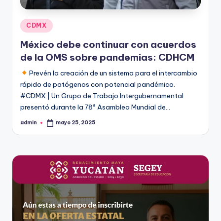
Publicado
CDMX
en
México debe continuar con acuerdos
de la OMS sobre pandemias: CDHCM
Prevén la creación de un sistema para el intercambio
rápido de patógenos con potencial pandémico.
#CDMX | Un Grupo de Trabajo Intergubernamental
presentó durante la 78ª Asamblea Mundial de…
admin
mayo 25, 2025
Publicado
por